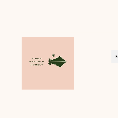
finomhangolo.muhely@gmail.com
B