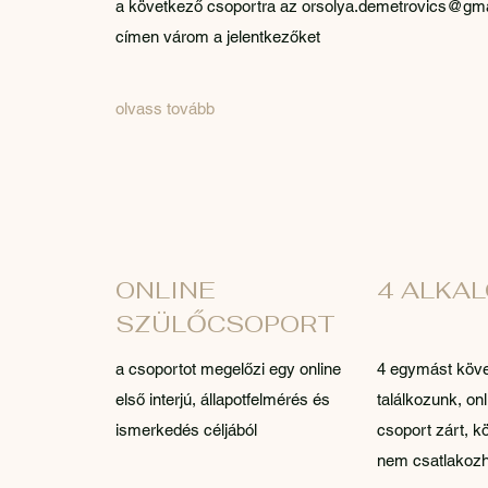
a következő csoportra az
orsolya.demetrovics@gm
címen várom a jelentkezőket
olvass tovább
ONLINE
4 ALKA
SZÜLŐCSOPORT
a csoportot megelőzi egy online
4 egymást köve
első interjú, állapotfelmérés és
találkozunk, on
ismerkedés céljából
csoport zárt, k
nem csatlakoz