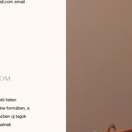
ail.com
email
LOM
tő héten
line formában, a
özben új tagok
hatnak