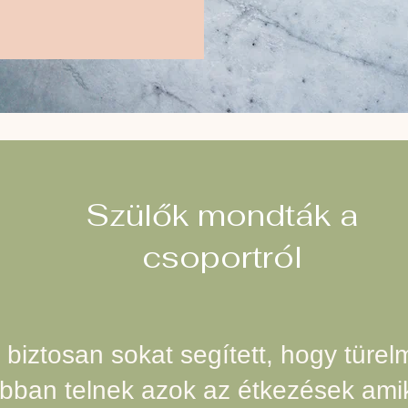
Szülők mondták a
csoportról
biztosan sokat segített, hogy türe
bban telnek azok az étkezések ami