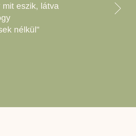
mit eszik, látva
ogy
sek nélkül"